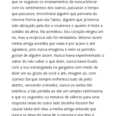
que se seguisse os ensinamentos de nunca brincar
com os sentimentos dos outros, passasse o tempo
que passasse, encontraria alguém que pensaria da
mesma forma que ela.Talvez, alguém que já tivesse
sido abraçado pela dor e soubesse o quanto é triste a
solidão da alma. Ela acreditou. Seu coração elegeu um
rei, mas a recíproca não foi verdadeira. Mesmo assim
minha amiga acredita que nada é por acaso e até
agradece, pois nunca imaginou e nem se permitiu
gostar de alguém assim. Nunca havia experimentado o
sabor do não saber o que dizer, nunca havia ficado
com a voz estrangulada na garganta com medo de
dizer um eu gosto de você e até, imagine só, com
ciúmes! Ela que sempre enfrentou tudo de peito
aberto, vencendo a timidez, nunca se sentiu tão
indefesa. e tão perdida ao dar um simples telefonema
e que os segundos ou minutos de silêncio para uma
resposta vinda do outro lado da linha fossem lhe
causar tanta dor! Mas a minha amiga entende que
nunca se deve ter pena de si mesma e que feio é