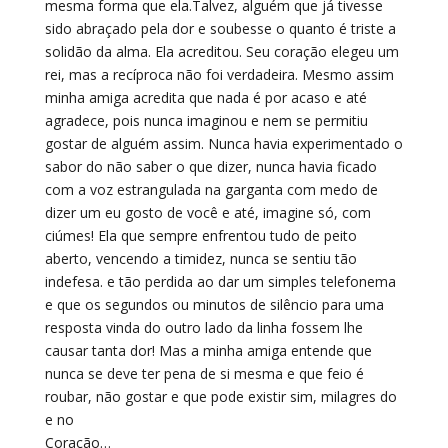
mesma forma que ela.Talvez, alguém que já tivesse
sido abraçado pela dor e soubesse o quanto é triste a
solidão da alma. Ela acreditou. Seu coração elegeu um
rei, mas a recíproca não foi verdadeira. Mesmo assim
minha amiga acredita que nada é por acaso e até
agradece, pois nunca imaginou e nem se permitiu
gostar de alguém assim. Nunca havia experimentado o
sabor do não saber o que dizer, nunca havia ficado
com a voz estrangulada na garganta com medo de
dizer um eu gosto de você e até, imagine só, com
ciúmes! Ela que sempre enfrentou tudo de peito
aberto, vencendo a timidez, nunca se sentiu tão
indefesa. e tão perdida ao dar um simples telefonema
e que os segundos ou minutos de silêncio para uma
resposta vinda do outro lado da linha fossem lhe
causar tanta dor! Mas a minha amiga entende que
nunca se deve ter pena de si mesma e que feio é
roubar, não gostar e que pode existir sim, milagres do
e no
Coração…