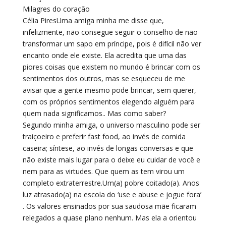
Milagres do coração
Célia PiresUma amiga minha me disse que,
infelizmente, não consegue seguir o conselho de não
transformar um sapo em príncipe, pois é difícil não ver
encanto onde ele existe. Ela acredita que uma das
piores coisas que existem no mundo é brincar com os
sentimentos dos outros, mas se esqueceu de me
avisar que a gente mesmo pode brincar, sem querer,
com os próprios sentimentos elegendo alguém para
quem nada significamos.. Mas como saber?
Segundo minha amiga, o universo masculino pode ser
traiçoeiro e preferir fast food, ao invés de comida
caseira; síntese, ao invés de longas conversas e que
não existe mais lugar para o deixe eu cuidar de você e
nem para as virtudes. Que quem as tem virou um
completo extraterrestre.Um(a) pobre coitado(a). Anos
luz atrasado(a) na escola do ‘use e abuse e jogue fora’
. Os valores ensinados por sua saudosa mãe ficaram
relegados a quase plano nenhum. Mas ela a orientou