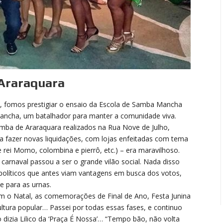
Araraquara
fomos prestigiar o ensaio da Escola de Samba Mancha
Mancha, um batalhador para manter a comunidade viva.
amba de Araraquara realizados na Rua Nove de Julho,
a fazer novas liquidações, com lojas enfeitadas com tema
e rei M
omo, colombina e pierrô, etc.) – era maravilhoso.
o carnaval passou a ser o grande vilão social. Nada disso
 políticos que antes viam vantagens em busca dos votos,
e para as urnas.
m o Natal, as comemorações de Final de Ano, Festa Junina
ultura popular… Passei por todas essas fases, e continuo
izia Lilico da ‘Praça É Nossa’… “Tempo bão, não volta