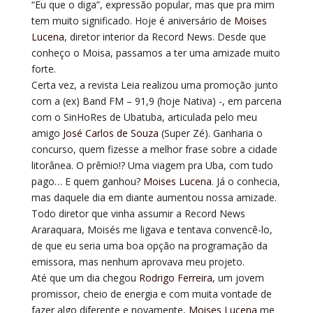
“Eu que o diga”, expressão popular, mas que pra mim
tem muito significado. Hoje é aniversário de
Moises
Lucena
, diretor interior da Record News. Desde que
conheço o Moisa, passamos a ter uma amizade muito
forte.
Certa vez, a revista Leia realizou uma promoção junto
com a (ex) Band FM – 91,9 (hoje Nativa) -, em parceria
com o SinHoRes de Ubatuba, articulada pelo meu
amigo
José Carlos de Souza
(Super Zé). Ganharia o
concurso, quem fizesse a melhor frase sobre a cidade
litorânea. O prêmio!? Uma viagem pra Uba, com tudo
pago… E quem ganhou?
Moises Lucena
. Já o conhecia,
mas daquele dia em diante aumentou nossa amizade.
Todo diretor que vinha assumir a Record News
Araraquara, Moisés me ligava e tentava convencê-lo,
de que eu seria uma boa opção na programação da
emissora, mas nenhum aprovava meu projeto.
Até que um dia chegou
Rodrigo Ferreira
, um jovem
promissor, cheio de energia e com muita vontade de
fazer algo diferente e novamente,
Moises Lucena
me