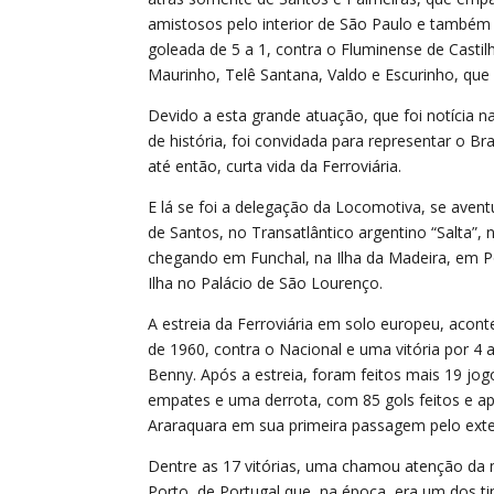
amistosos pelo interior de São Paulo e também 
goleada de 5 a 1, contra o Fluminense de Castilho
Maurinho, Telê Santana, Valdo e Escurinho, que
Devido a esta grande atuação, que foi notícia 
de história, foi convidada para representar o Br
até então, curta vida da Ferroviária.
E lá se foi a delegação da Locomotiva, se aven
de Santos, no Transatlântico argentino “Salta”, 
chegando em Funchal, na Ilha da Madeira, em P
Ilha no Palácio de São Lourenço.
A estreia da Ferroviária em solo europeu, acont
de 1960, contra o Nacional e uma vitória por 4 
Benny. Após a estreia, foram feitos mais 19 jogo
empates e uma derrota, com 85 gols feitos e ap
Araraquara em sua primeira passagem pelo exte
Dentre as 17 vitórias, uma chamou atenção da mí
Porto, de Portugal que, na época, era um dos