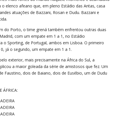
ou o elenco afeano que, em pleno Estádio das Antas, casa
randes atuações de Bazzani, Rosan e Dudu. Bazzani e
ida.
lém do Porto, o time grená também enfrentou outras duas
e Madrid, com um empate em 1 a 1, no Estádio
ra o Sporting, de Portugal, ambos em Lisboa. O primeiro
 0, já o segundo, um empate em 1 a 1.
lo exterior, mais precisamente na África do Sul, a
aplicou a maior goleada da série de amistosos que fez. Um
de Faustino, dois de Baiano, dois de Eusébio, um de Dudu
 ÁFRICA:
MADEIRA
MADEIRA
MADEIRA