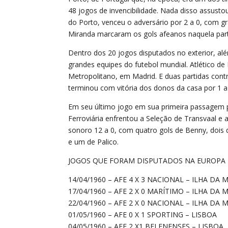
48 jogos de invencibilidade. Nada disso assust
do Porto, venceu o adversário por 2 a 0, com g
Miranda marcaram os gols afeanos naquela part
Dentro dos 20 jogos disputados no exterior, a
grandes equipes do futebol mundial. Atlético d
Metropolitano, em Madrid. E duas partidas cont
terminou com vitória dos donos da casa por 1 a
Em seu último jogo em sua primeira passagem pe
Ferroviária enfrentou a Seleção de Transvaal e 
sonoro 12 a 0, com quatro gols de Benny, dois 
e um de Palico.
JOGOS QUE FORAM DISPUTADOS NA EUROPA E
14/04/1960 – AFE 4 X 3 NACIONAL – ILHA DA 
17/04/1960 – AFE 2 X 0 MARÍTIMO – ILHA DA 
22/04/1960 – AFE 2 X 0 NACIONAL – ILHA DA 
01/05/1960 – AFE 0 X 1 SPORTING – LISBOA
04/05/1960 – AFE 2 X1 BELENENSES – LISBOA