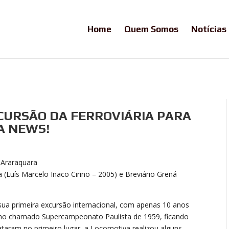
Home
Quem Somos
Notícias
XCURSÃO DA FERROVIÁRIA PARA
A NEWS!
 Araraquara
 (Luís Marcelo Inaco Cirino – 2005) e Breviário Grená
 sua primeira excursão internacional, com apenas 10 anos
ar no chamado Supercampeonato Paulista de 1959, ficando
taram no primeiro lugar, a Locomotiva realizou alguns