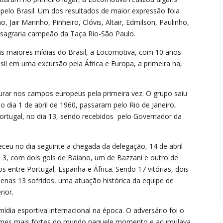
pelo Brasil. Um dos resultados de maior expressão foia
, Jair Marinho, Pinheiro, Clóvis, Altair, Edmilson, Paulinho,
 sagraria campeão da Taça Rio-São Paulo.
nas maiores mídias do Brasil, a Locomotiva, com 10 anos
asil em uma excursão pela África e Europa, a primeira na,
turar nos campos europeus pela primeira vez. O grupo saiu
no dia 1 de abril de 1960, passaram pelo Rio de Janeiro,
ortugal, no dia 13, sendo recebidos pelo Governador da
eceu no dia seguinte a chegada da delegação, 14 de abril
a 3, com dois gols de Baiano, um de Bazzani e outro de
s entre Portugal, Espanha e África. Sendo 17 vitórias, dois
enas 13 sofridos, uma atuação histórica da equipe de
rior.
dia esportiva internacional na época. O adversário foi o
 times mais fortes do mundo naquele momento e acumulava