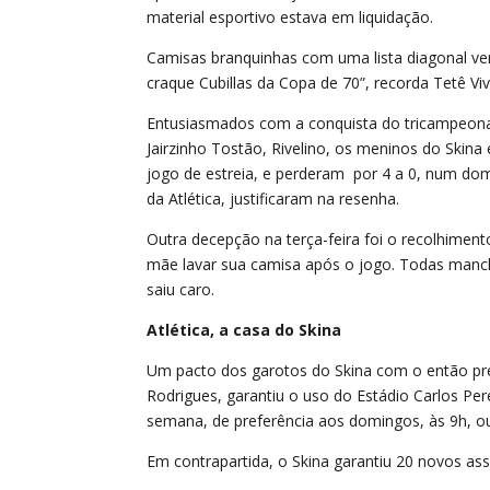
material esportivo estava em liquidação.
Camisas branquinhas com uma lista diagonal v
craque Cubillas da Copa de 70”, recorda Tetê Vi
Entusiasmados com a conquista do tricampeonato
Jairzinho Tostão, Rivelino, os meninos do Skina 
jogo de estreia, e perderam por 4 a 0, num dom
da Atlética, justificaram na resenha.
Outra decepção na terça-feira foi o recolhimen
mãe lavar sua camisa após o jogo. Todas manch
saiu caro.
Atlética, a casa do Skina
Um pacto dos garotos do Skina com o então pres
Rodrigues, garantiu o uso do Estádio Carlos Per
semana, de preferência aos domingos, às 9h, ou
Em contrapartida, o Skina garantiu 20 novos ass