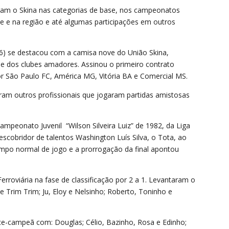
ram o Skina nas categorias de base, nos campeonatos
e e na região e até algumas participações em outros
6) se destacou com a camisa nove do União Skina,
sse dos clubes amadores. Assinou o primeiro contrato
por São Paulo FC, América MG, Vitória BA e Comercial MS.
ram outros profissionais que jogaram partidas amistosas
mpeonato Juvenil “Wilson Silveira Luiz” de 1982, da Liga
cobridor de talentos Washington Luís Silva, o Tota, ao
tempo normal de jogo e a prorrogação da final apontou
viária na fase de classificação por 2 a 1. Levantaram o
e Trim Trim; Ju, Eloy e Nelsinho; Roberto, Toninho e
vice-campeã com: Douglas; Célio, Bazinho, Rosa e Edinho;