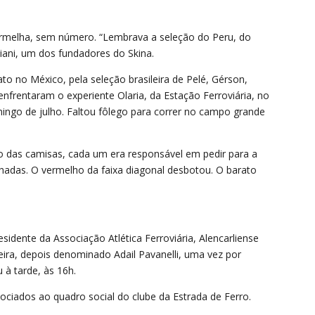
ermelha, sem número. “Lembrava a seleção do Peru, do
viani, um dos fundadores do Skina.
 no México, pela seleção brasileira de Pelé, Gérson,
enfrentaram o experiente Olaria, da Estação Ferroviária, no
ingo de julho. Faltou fôlego para correr no campo grande
to das camisas, cada um era responsável em pedir para a
adas. O vermelho da faixa diagonal desbotou. O barato
idente da Associação Atlética Ferroviária, Alencarliense
eira, depois denominado Adail Pavanelli, uma vez por
 à tarde, às 16h.
ociados ao quadro social do clube da Estrada de Ferro.