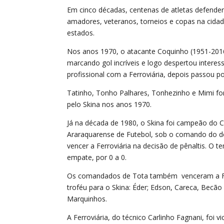
Em cinco décadas, centenas de atletas defende
amadores, veteranos, torneios e copas na cidad
estados.
Nos anos 1970, o atacante Coquinho (1951-201
marcando gol incríveis e logo despertou intere
profissional com a Ferroviária, depois passou 
Tatinho, Tonho Palhares, Tonhezinho e Mimi fo
pelo Skina nos anos 1970.
Já na década de 1980, o Skina foi campeão do Ca
Araraquarense de Futebol, sob o comando do des
vencer a Ferroviária na decisão de pênaltis. O 
empate, por 0 a 0.
Os comandados de Tota também venceram a Ferro
troféu para o Skina: Éder; Edson, Careca, Becão 
Marquinhos.
A Ferroviária, do técnico Carlinho Fagnani, foi 