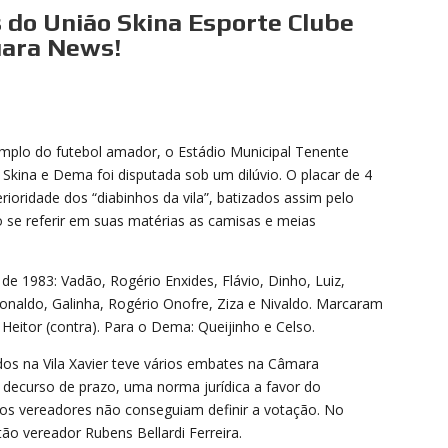
s do União Skina Esporte Clube
uara News!
emplo do futebol amador, o Estádio Municipal Tenente
Skina e Dema foi disputada sob um dilúvio. O placar de 4
rioridade dos “diabinhos da vila”, batizados assim pelo
 ao se referir em suas matérias as camisas e meias
e 1983: Vadão, Rogério Enxides, Flávio, Dinho, Luiz,
Ronaldo, Galinha, Rogério Onofre, Ziza e Nivaldo. Marcaram
 e Heitor (contra). Para o Dema: Queijinho e Celso.
dos na Vila Xavier teve vários embates na Câmara
do decurso de prazo, uma norma jurídica a favor do
os vereadores não conseguiam definir a votação. No
tão vereador Rubens Bellardi Ferreira.