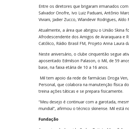
Entre os diretores que brigaram irmanados com
Salvador Onofre, Ivo Luiz Paduani, Antônio Mar
Viviani, Jadier Zucco, Wlandevir Rodrigues, Aldo R
Atualmente, a área que abrigou o União Skina f
Afrodescendente dos Amigos de Araraquara e R
Católico, Rádio Brasil FM, Projeto Anna Laura d
Neste aniversário, o clube cinquentão segue ati
aposentado Edmilson Palason, o Mil, de 59 ano
base, na faixa etária de 10 a 16 anos.
Mil tem apoio da rede de farmácias Droga Ven,
Personal, que colabora na manutenção física do
treina ações táticas e se prepara fisicamente.
“Meu desejo é continuar com a garotada, mesm
mundial”, afirmou o técnico skinense. Mil está 
Fundação