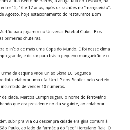
 com a Rua Bento de Barros, a antiga Rua do Tesouro, na
, entre 15, 16 e 17 anos, após os rachões no “mangueirão”,
 de Agosto, hoje estacionamento do restaurante Bom
Murtão para jogarem no Universal Futebol Clube. E os
s primeiras chuteiras.
ra o início de mais uma Copa do Mundo. E foi nesse clima
ampo grande, e deixar para trás o pequeno mangueirão e o
 Turma da esquina virou União Skina EC. Segunda
mediata: elaborar uma rifa. Um LP dos Beatles pelo sorteio
u incumbido de vender 10 números.
r de idade. Marcos Cumpri sugeriu o nome do ferroviário
sabendo que era presidente no dia seguinte, ao colaborar
”, subir pra Vila ou descer pra cidade era gíria comum à
 São Paulo, ao lado da farmácia do “seo” Herculano Raia. O