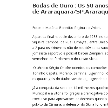
Bodas de Ouro : Os 50 ano
de Araraquara/SP.Araraq
Fotos e Matéria: Benedito Reginaldo Viviani.
A partida final naquele dezembro de 1983, no t
Siqueira Campos, da Rua Humaytá , entre União 
a 2 para os skinenses não deixou dúvida da supe
jornalista esportivo e policial Dirceu Zampieri,
vermelhas do fardamento do União Skina.
O técnico Sérgio Onofre orientou os campeões d
Toninho Capeta, Moreno, Sarrinha, Ligeirinho, 
os quatro gols do título: Nivaldo (2), Ligeirinho
Já a conquista da sede de 14 mil metros quadra
Municipal e a vitória foi graças à prerrogativa 
Executivo para aprovações de decretos quando 
púlpito da Câmara, o defensor do Skina foi o en