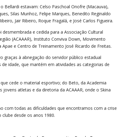
 o Bellardi estavam: Celso Paschoal Onofre (Macauva),
ques, Silas Munhoz, Felipe Marques, Benedito Reginaldo
ibeiro, Jair Ribeiro, Roque Fragalá, e José Carlos Figueira.
oi desmembrada e cedida para a Associação Cultural
egião (ACAAAR), Instituto Conviva Down, Movimento
a Apae e Centro de Treinamento José Ricardo de Freitas.
vo graças à abnegação do servidor público estadual
s de idade, que mantém em atividades as categorias de
 que cede o material esportivo; do Beto, da Academia
s jovens atletas e da diretoria da ACAAAR, onde o Skina
o com todas as dificuldades que encontramos com a crise
no clube desde os anos 1980.