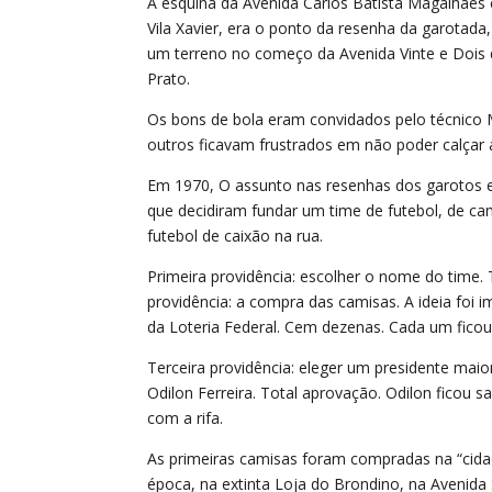
A esquina da Avenida Carlos Batista Magalhães
Vila Xavier, era o ponto da resenha da garotada
um terreno no começo da Avenida Vinte e Dois
Prato.
Os bons de bola eram convidados pelo técnico 
outros ficavam frustrados em não poder calçar a
Em 1970, O assunto nas resenhas dos garotos e
que decidiram fundar um time de futebol, de c
futebol de caixão na rua.
Primeira providência: escolher o nome do time.
providência: a compra das camisas. A ideia foi i
da Loteria Federal. Cem dezenas. Cada um fico
Terceira providência: eleger um presidente maio
Odilon Ferreira. Total aprovação. Odilon ficou 
com a rifa.
As primeiras camisas foram compradas na “cidade
época, na extinta Loja do Brondino, na Avenida