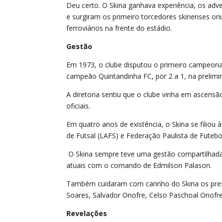
Deu certo. O Skina ganhava experiência, os adv
e surgiram os primeiro torcedores skinenses ori
ferroviários na frente do estádio.
Gestão
Em 1973, o clube disputou o primeiro campeona
campeão Quintandinha FC, por 2 a 1, na prelimi
A diretoria sentiu que o clube vinha em ascensã
oficiais.
Em quatro anos de existência, o Skina se filiou
de Futsal (LAFS) e Federação Paulista de Futebol
O Skina sempre teve uma gestão compartilhada.
atuais com o comando de Edmilson Palason.
Também cuidaram com carinho do Skina os pres
Soares, Salvador Onofre, Celso Paschoal Onofre
Revelações