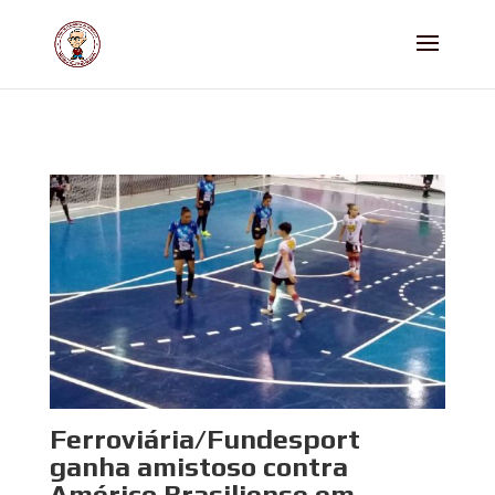
Ferroviária/Fundesport
ganha amistoso contra
Américo Brasiliense em