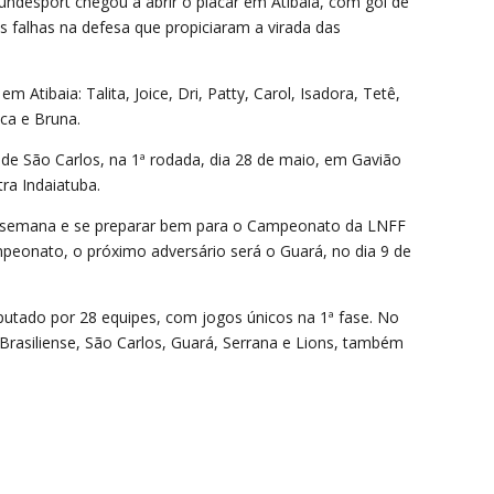
undesport chegou a abrir o placar em Atibaia, com gol de
falhas na defesa que propiciaram a virada das
 Atibaia: Talita, Joice, Dri, Patty, Carol, Isadora, Tetê,
ca e Bruna.
 de São Carlos, na 1ª rodada, dia 28 de maio, em Gavião
tra Indaiatuba.
ta semana e se preparar bem para o Campeonato da LNFF
peonato, o próximo adversário será o Guará, no dia 9 de
sputado por 28 equipes, com jogos únicos na 1ª fase. No
Brasiliense, São Carlos, Guará, Serrana e Lions, também