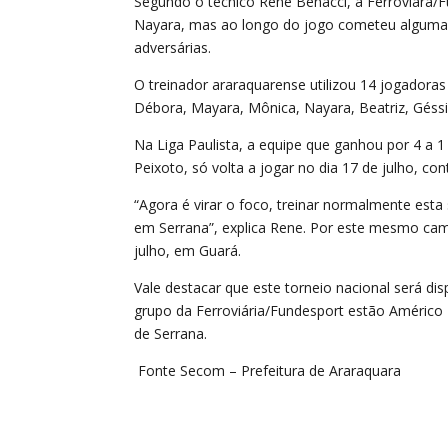
Segundo o técnico Rene Benacci, a Ferroviára/F
Nayara, mas ao longo do jogo cometeu algumas 
adversárias.
O treinador araraquarense utilizou 14 jogadoras em
Débora, Mayara, Mônica, Nayara, Beatriz, Géssi
Na Liga Paulista, a equipe que ganhou por 4 a 1
Peixoto, só volta a jogar no dia 17 de julho, con
“Agora é virar o foco, treinar normalmente es
em Serrana”, explica Rene. Por este mesmo cam
julho, em Guará.
Vale destacar que este torneio nacional será di
grupo da Ferroviária/Fundesport estão Américo 
de Serrana.
Fonte Secom – Prefeitura de Araraquara