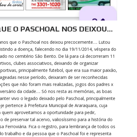
QUE O PASCHOAL NOS DEIXOU…
 anos que o Paschoal nos deixou precocemente…. Lutou
stindo a doença, falecendo no dia 19/11/2014, véspera do
rrado no cemitério São Bento. De lá para cá decorreram 11
ivos, clubes associativos, deixando de organizar
rtivas, principalmente futebol, que era sua maior paixão,
ageadas nesse período, deixaram de ser reconhecidas
zações que não foram mais realizadas, jogos dos padres x
iversário da cidade…. Só nos resta as memórias, as boas
anter vivo o legado deixado pelo Paschoal, principalmente
 pertence à Prefeitura Municipal de Araraquara, cuja
 a quem aproveitamos a oportunidade para pedir,
de preservar tal acervo, valiosíssimo para a história do
a Ferroviária. Fica o registro, para lembrança de todos os
 do trabalho e da pessoa que o Paschoal foi e representa