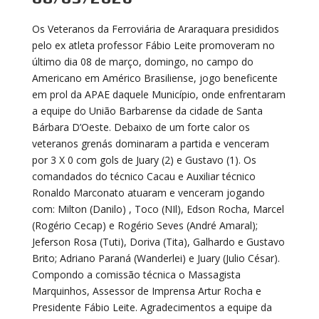
Os Veteranos da Ferroviária de Araraquara presididos
pelo ex atleta professor Fábio Leite promoveram no
último dia 08 de março, domingo, no campo do
Americano em Américo Brasiliense, jogo beneficente
em prol da APAE daquele Município, onde enfrentaram
a equipe do União Barbarense da cidade de Santa
Bárbara D’Oeste. Debaixo de um forte calor os
veteranos grenás dominaram a partida e venceram
por 3 X 0 com gols de Juary (2) e Gustavo (1). Os
comandados do técnico Cacau e Auxiliar técnico
Ronaldo Marconato atuaram e venceram jogando
com: Milton (Danilo) , Toco (NIl), Edson Rocha, Marcel
(Rogério Cecap) e Rogério Seves (André Amaral);
Jeferson Rosa (Tuti), Doriva (Tita), Galhardo e Gustavo
Brito; Adriano Paraná (Wanderlei) e Juary (Julio César).
Compondo a comissão técnica o Massagista
Marquinhos, Assessor de Imprensa Artur Rocha e
Presidente Fábio Leite. Agradecimentos a equipe da