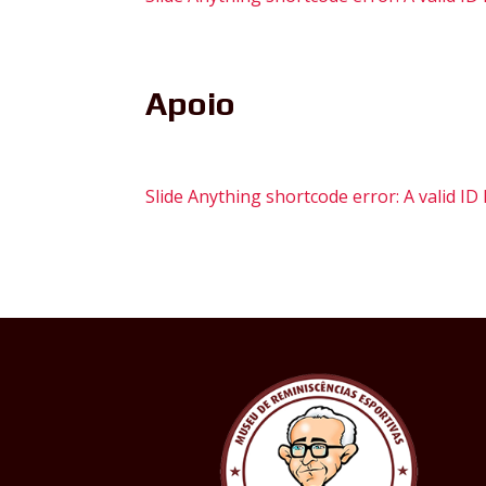
Apoio
Slide Anything shortcode error: A valid I