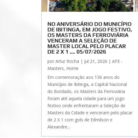
NO ANIVERSÁRIO DO MUNICÍPIO
DE IBITINGA, EM JOGO FESTIVO,
OS MASTERS DA FERROVIÁRIA
VENCERAM A SELEÇÃO DE
MASTER LOCAL PELO PLACAR
DE 2 X 1 …. 05/07/2026
por
Artur Rocha
|
jul 21, 2026
|
AFE -
Masters
,
Home
Em comemoração aos 136 anos do
Município de Ibitinga, a Capital Nacional
do Bordado, os Masters da Ferroviária
foram até aquela cidade para um jogo
festivo onde enfrentaram a Seleção de
Masters da Cidade e venceram pelo placar
de 2 X 1 com gols de Edmilson e
Alexandre...