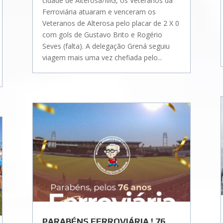
cidade de Alterosa/MG, os Veteranos da
Ferroviária atuaram e venceram os
Veteranos de Alterosa pelo placar de 2 X 0
com gols de Gustavo Brito e Rogério
Seves (falta). A delegação Grená seguiu
viagem mais uma vez chefiada pelo...
PARABÉNS FERROVIÁRIA ! 76